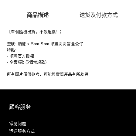
商品描述
送货及付款方式
【單個隨機出貨，不設退換！】
型號: 順豐 x Sam Sam 順豐哥哥盲盒
公仔
特點:
- 順豐官方授權
- 全套6款 (6個常規款)
所有圖片僅供參考，可能與實際產品有所差異
顾客服务
常见问题
运送服务方式